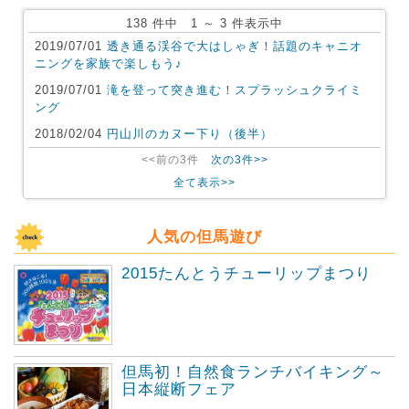
138 件中 1 ～ 3 件表示中
2019/07/01
透き通る渓谷で大はしゃぎ！話題のキャニオ
ニングを家族で楽しもう♪
2019/07/01
滝を登って突き進む！スプラッシュクライミ
ング
2018/02/04
円山川のカヌー下り（後半）
<<前の3件
次の3件>>
全て表示>>
人気の但馬遊び
2015たんとうチューリップまつり
但馬初！自然食ランチバイキング～
日本縦断フェア