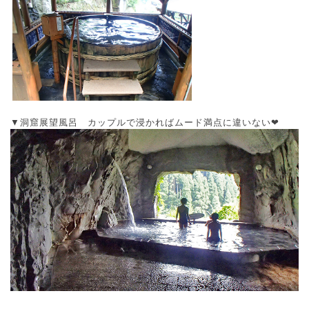
▼洞窟展望風呂 カップルで浸かればムード満点に違いない❤