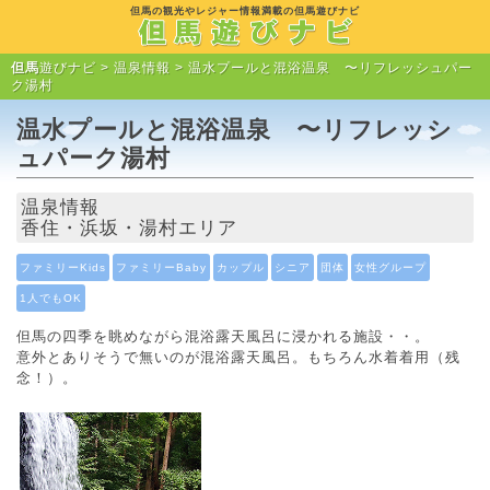
但馬の観光やレジャー情報満載の但馬遊びナビ
但馬
遊びナビ >
温泉情報
> 温水プールと混浴温泉 〜リフレッシュパー
ク湯村
温水プールと混浴温泉 〜リフレッシ
ュパーク湯村
温泉情報
香住・浜坂・湯村エリア
ファミリーKids
ファミリーBaby
カップル
シニア
団体
女性グループ
1人でもOK
但馬の四季を眺めながら混浴露天風呂に浸かれる施設・・。
意外とありそうで無いのが混浴露天風呂。もちろん水着着用（残
念！）。