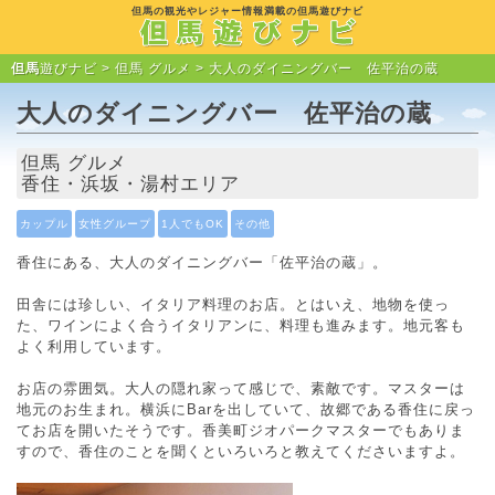
但馬の観光やレジャー情報満載の但馬遊びナビ
但馬
遊びナビ >
但馬 グルメ
> 大人のダイニングバー 佐平治の蔵
大人のダイニングバー 佐平治の蔵
但馬 グルメ
香住・浜坂・湯村エリア
カップル
女性グループ
1人でもOK
その他
香住にある、大人のダイニングバー「佐平治の蔵」。
田舎には珍しい、イタリア料理のお店。とはいえ、地物を使っ
た、ワインによく合うイタリアンに、料理も進みます。地元客も
よく利用しています。
お店の雰囲気。大人の隠れ家って感じで、素敵です。マスターは
地元のお生まれ。横浜にBarを出していて、故郷である香住に戻っ
てお店を開いたそうです。香美町ジオパークマスターでもありま
すので、香住のことを聞くといろいろと教えてくださいますよ。