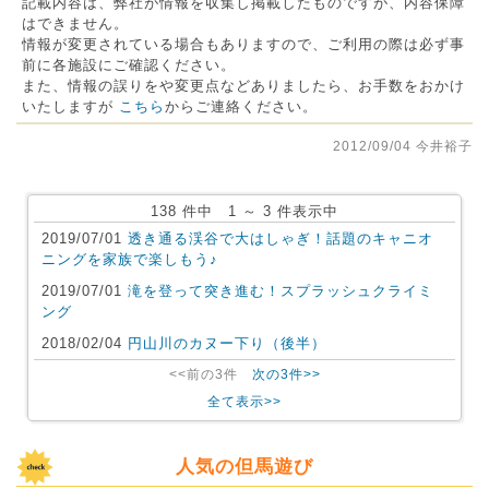
記載内容は、弊社が情報を収集し掲載したものですが、内容保障
はできません。
情報が変更されている場合もありますので、ご利用の際は必ず事
前に各施設にご確認ください。
また、情報の誤りをや変更点などありましたら、お手数をおかけ
いたしますが
こちら
からご連絡ください。
2012/09/04 今井裕子
138 件中 1 ～ 3 件表示中
2019/07/01
透き通る渓谷で大はしゃぎ！話題のキャニオ
ニングを家族で楽しもう♪
2019/07/01
滝を登って突き進む！スプラッシュクライミ
ング
2018/02/04
円山川のカヌー下り（後半）
<<前の3件
次の3件>>
全て表示>>
人気の但馬遊び