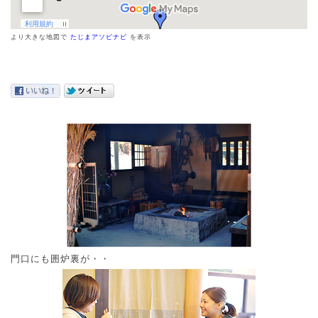
より大きな地図で
たじまアソビナビ
を表示
門口にも囲炉裏が・・