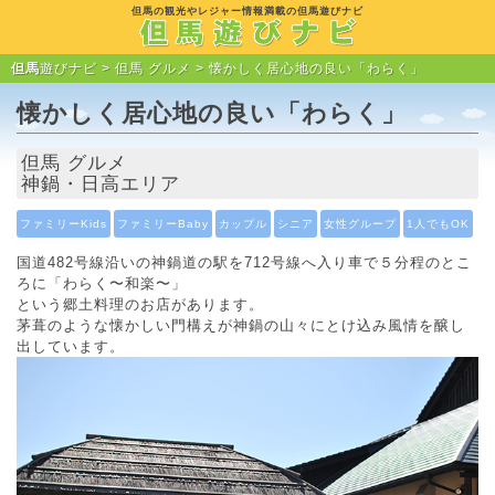
但馬の観光やレジャー情報満載の但馬遊びナビ
但馬
遊びナビ >
但馬 グルメ
> 懐かしく居心地の良い「わらく」
懐かしく居心地の良い「わらく」
但馬 グルメ
神鍋・日高エリア
ファミリーKids
ファミリーBaby
カップル
シニア
女性グループ
1人でもOK
国道482号線沿いの神鍋道の駅を712号線へ入り車で５分程のとこ
ろに「わらく〜和楽〜」
という郷土料理のお店があります。
茅葺のような懐かしい門構えが神鍋の山々にとけ込み風情を醸し
出しています。