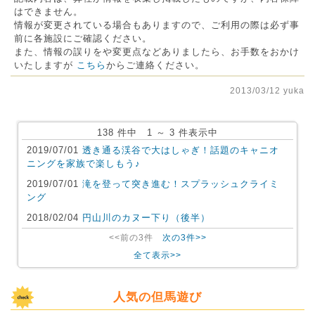
はできません。
情報が変更されている場合もありますので、ご利用の際は必ず事
前に各施設にご確認ください。
また、情報の誤りをや変更点などありましたら、お手数をおかけ
いたしますが
こちら
からご連絡ください。
2013/03/12 yuka
138 件中 1 ～ 3 件表示中
2019/07/01
透き通る渓谷で大はしゃぎ！話題のキャニオ
ニングを家族で楽しもう♪
2019/07/01
滝を登って突き進む！スプラッシュクライミ
ング
2018/02/04
円山川のカヌー下り（後半）
<<前の3件
次の3件>>
全て表示>>
人気の但馬遊び