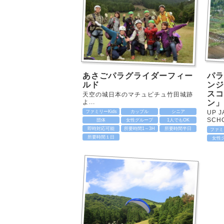
あさごパラグライダーフィー
パラ
ルド
ンジ
スコ
天空の城日本のマチュピチュ竹田城跡
よ...
ン」
ファミリーKids
カップル
シニア
UP 
SCHO
団体
女性グループ
1人でもOK
即時対応可能
所要時間1～3H
所要時間半日
ファミリ
所要時間１日
女性