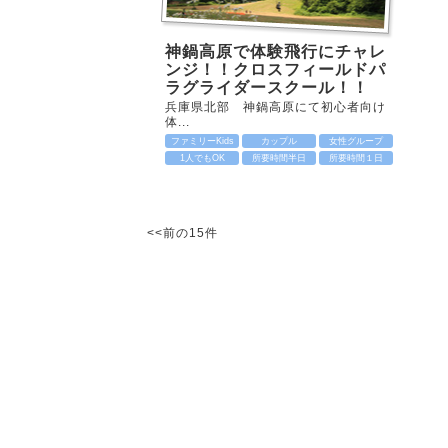
神鍋高原で体験飛行にチャレ
ンジ！！クロスフィールドパ
ラグライダースクール！！
兵庫県北部 神鍋高原にて初心者向け
体...
ファミリーKids
カップル
女性グループ
1人でもOK
所要時間半日
所要時間１日
<<前の15件