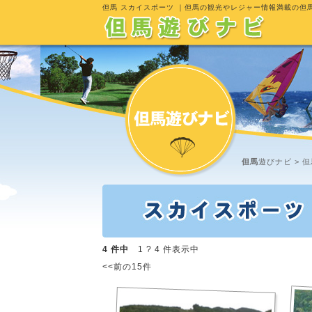
但馬 スカイスポーツ
｜但馬の観光やレジャー情報満載の但
但馬
遊びナビ >
但
4 件中
1 ? 4 件表示中
<<前の15件