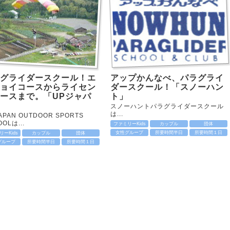
グライダースクール！エ
アップかんなべ、パラグライ
ョイコースからライセン
ダースクール！「スノーハン
ースまで。「UPジャパ
ト」
スノーハントパラグライダースクール
は...
JAPAN OUTDOOR SPORTS
OLは...
ファミリーKids
カップル
団体
女性グループ
所要時間半日
所要時間１日
ーKids
カップル
団体
グループ
所要時間半日
所要時間１日