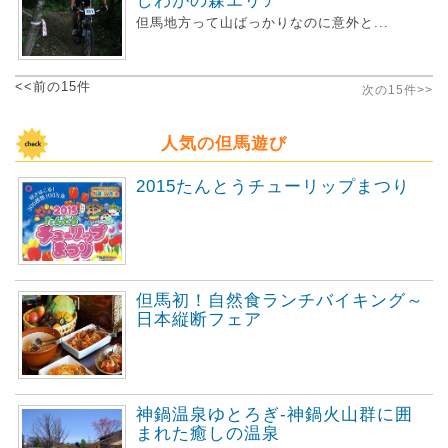
しわがの森エリア
但馬地方って山ばっかりなのに意外と...
<<前の15件
次の15件>>
人気の但馬遊び
2015たんとうチューリップまつり
但馬初！自然食ランチバイキング～
日本縦断フェア
神鍋温泉ゆとろぎ-神鍋火山群に囲
まれた癒しの温泉