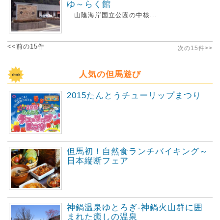
ゆ～らく館
山陰海岸国立公園の中核...
<<前の15件
次の15件>>
人気の但馬遊び
2015たんとうチューリップまつり
但馬初！自然食ランチバイキング～
日本縦断フェア
神鍋温泉ゆとろぎ-神鍋火山群に囲
まれた癒しの温泉