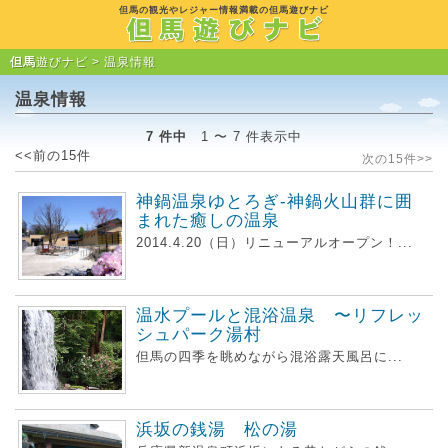
但馬の観光やレジャー情報満載の但馬遊びナビ
但馬
遊びナビ >
温泉情報
温泉情報
7 件中
1 〜 7 件表示中
<<前の15件
次の15件>>
神鍋温泉ゆとろぎ-神鍋火山群に囲
まれた癒しの温泉
2014.4.20（日）リニューアルオープン！...
温水プールと混浴温泉 〜リフレッ
シュパーク湯村
但馬の四季を眺めながら混浴露天風呂に...
浜坂の銭湯 松の湯