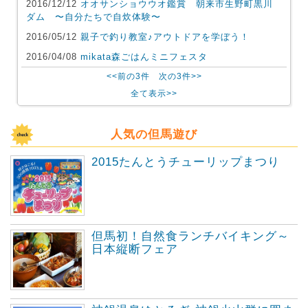
2016/12/12
オオサンショウウオ鑑賞 朝来市生野町黒川
ダム 〜自分たちで自炊体験〜
2016/05/12
親子で釣り教室♪アウトドアを学ぼう！
2016/04/08
mikata森ごはんミニフェスタ
<<前の3件
次の3件>>
全て表示>>
人気の但馬遊び
2015たんとうチューリップまつり
但馬初！自然食ランチバイキング～
日本縦断フェア