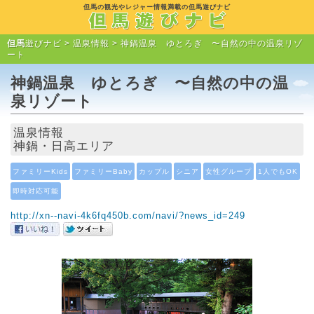
但馬の観光やレジャー情報満載の但馬遊びナビ
但馬
遊びナビ >
温泉情報
> 神鍋温泉 ゆとろぎ 〜自然の中の温泉リゾ
ート
神鍋温泉 ゆとろぎ 〜自然の中の温
泉リゾート
温泉情報
神鍋・日高エリア
ファミリーKids
ファミリーBaby
カップル
シニア
女性グループ
1人でもOK
即時対応可能
http://xn--navi-4k6fq450b.com/navi/?news_id=249