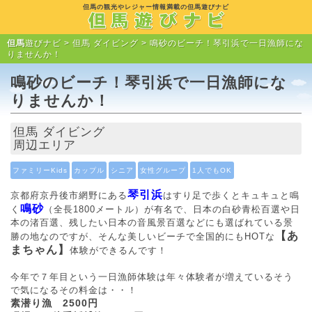
但馬の観光やレジャー情報満載の但馬遊びナビ
但馬
遊びナビ >
但馬 ダイビング
> 鳴砂のビーチ！琴引浜で一日漁師にな
りませんか！
鳴砂のビーチ！琴引浜で一日漁師にな
りませんか！
但馬 ダイビング
周辺エリア
ファミリーKids
カップル
シニア
女性グループ
1人でもOK
琴引浜
京都府京丹後市網野にある
はすり足で歩くとキュキュと鳴
鳴砂
く
（全長1800メートル）が有名で、日本の白砂青松百選や日
本の渚百選、残したい日本の音風景百選などにも選ばれている景
【あ
勝の地なのですが、そんな美しいビーチで全国的にもHOTな
まちゃん】
体験ができるんです！
今年で７年目という一日漁師体験は年々体験者が増えているそう
で気になるその料金は・・！
素潜り漁 2500円