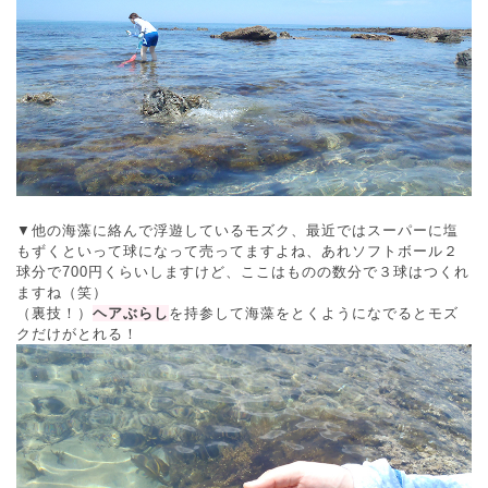
▼他の海藻に絡んで浮遊しているモズク、最近ではスーパーに塩
もずくといって球になって売ってますよね、あれソフトボール２
球分で700円くらいしますけど、ここはものの数分で３球はつくれ
ますね（笑）
（裏技！）
ヘアぶらし
を持参して海藻をとくようになでるとモズ
クだけがとれる！