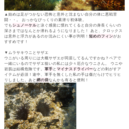
▲始めは足がつかない恐怖と意外と沈まない自分の体に悪戦苦
闘・・。 おっかなびっくりの素潜り初体験。
でも
シュノーケル
と泳ぐ感覚に慣れてくると自分の身長くらいの
深さまではなんとか潜れるようになりました！ あと、クロックス
は意外と浮力があるのか沈みにくい事が判明！
短めのフィン
がお
すすめです！
▼ムラサキウニとサザエ
ウニがいる周りには大概サザエが同居してるんですかね？ペアで
一緒にいるのでサザエ狙いの私には少々厄介なウニさん。 ウニや
岩肌は結構危険です。
軍手
と
マイナスドライバー
などの剥がすア
イテムが必須！途中、軍手を無くした私の手は傷だらけでヒリヒ
リしました。あと
網の袋
なんかも有ると便利！