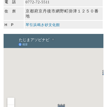
電 話
0772-72-5511
京都府京丹後市網野町掛津１２５０番
住 所
地
H P
琴引浜鳴き砂文化館