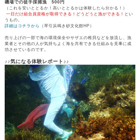
磯場での徒手採捕漁 500円
（これを安いととるか！高いととるかは体験したら分かる！）
一日だけ組合員資格が取得できる！どうどうと漁ができる！
とい
うもの。
詳細はコチラから
（琴引浜鳴き砂文化館HP）
売り上げの一部で海の環境保全やサザエの稚貝などを放流し、漁
業者とその他の人が気持ちよく海を共有できる仕組みを見事に成
功させているのです。
♪♪気になる体験レポート♪♪