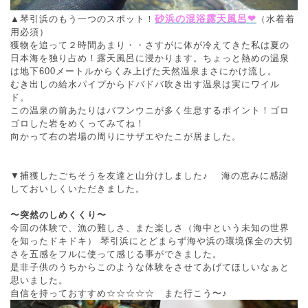
砂浜の混浴露天風呂❤
▲琴引浜のもう一つのスポット！
（水着着
用必須）
獲物を追って２時間あまり・・さすがに体が冷えてきた私は夏の
日本海を独り占め！露天風呂に浸かります。ちょっと熱めの温泉
は地下600メートルからくみ上げた天然温泉まさにかけ流し。
むき出しの給水パイプからドバドバ吹き出す温泉は実にワイル
ド。
この温泉の前あたりはバフンウニが多く生息するポイント！ゴロ
ゴロした岩をめくってみてね！
向かって右の岩場の周りにサザエやたこが居ました。
▼捕獲したごちそうを友達と山分けしました♪ 海の恵みに感謝
しておいしくいただきました。
〜突然のしめくくり〜
今回の体験で、漁の難しさ、また楽しさ（海中という未知の世界
を知ったドキドキ） 琴引浜にとどまらず海や浜の環境保全の大切
さを五感をフルに使って感じる事ができました。
是非子供のうちからこのような体験をさせてあげてほしいなぁと
思いました。
自信を持っておすすめ☆☆☆☆☆ また行こう〜♪