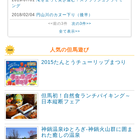
ング
2018/02/04
円山川のカヌー下り（後半）
<<前の3件
次の3件>>
全て表示>>
人気の但馬遊び
2015たんとうチューリップまつり
但馬初！自然食ランチバイキング～
日本縦断フェア
神鍋温泉ゆとろぎ-神鍋火山群に囲ま
れた癒しの温泉