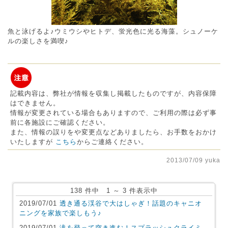
魚と泳げるよ♪ウミウシやヒトデ、蛍光色に光る海藻。シュノーケ
ルの楽しさを満喫♪
記載内容は、弊社が情報を収集し掲載したものですが、内容保障
はできません。
情報が変更されている場合もありますので、ご利用の際は必ず事
前に各施設にご確認ください。
また、情報の誤りをや変更点などありましたら、お手数をおかけ
いたしますが
こちら
からご連絡ください。
2013/07/09 yuka
138 件中 1 ～ 3 件表示中
2019/07/01
透き通る渓谷で大はしゃぎ！話題のキャニオ
ニングを家族で楽しもう♪
2019/07/01
滝を登って突き進む！スプラッシュクライミ