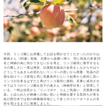
今回、リンゴ園にお邪魔してお話を聞かせてくださったのが小山
槇雄さん（90歳）戦後、兵隊から故郷へ帰り、同じ戦友の若者20
名と神鍋の為に何かできないかを考え、リンゴ栽培に着手するも
その難しさに一度は挫折、以後観光協会の会長をしながらやはり
どうしてもあきらめ切れないリンゴへの思いから雨量・気温の計
測を続けリンゴ産地と同じ気象条件だという結果から絶対に旨い
リンゴが出来るはずだと再びリンゴ栽培に挑戦。見事に成功させ
今では５つのリンゴ園を息子の進さん（神鍋亭社長）と管理して
いる。一時は住民から『リンゴボケ、りんご気違い、旦那衆の道
楽』と詰られたが林檎への強い思いと神鍋を愛する気持ちが実を
結び西日本では初の林檎栽培地として多くのリピーターさんの支
持を受けるまでに発展しました。