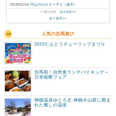
2018/02/04
円山川のカヌー下り（後半）
<<前の3件
次の3件>>
全て表示>>
人気の但馬遊び
2015たんとうチューリップまつり
但馬初！自然食ランチバイキング～
日本縦断フェア
神鍋温泉ゆとろぎ-神鍋火山群に囲ま
れた癒しの温泉