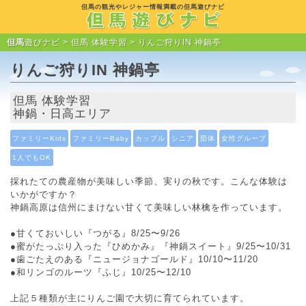
但馬の観光やレジャー情報満載の但馬遊びナビ
但馬
遊びナビ >
但馬 体験学習
> りんご狩りIN 神鍋亭
りんご狩りIN 神鍋亭
但馬 体験学習
神鍋・日高エリア
ファミリーKids
ファミリーBaby
カップル
シニア
団体
女性グループ
1人でもOK
採れたての農産物が美味しい季節、実りの秋です。こんな体験は
いかがですか？
神鍋高原は信州にまけない甘くて美味しい林檎を作っています。
●甘くておいしい『つがる』8/25〜9/26
●蜜がたっぷり入った『ひめかみ』『神鍋スイート』9/25〜10/31
●歯ごたえのある『ニュージョナゴールド』10/10〜11/20
●和リンゴのルーツ『ふじ』10/25〜12/10
上記５種類が主にりんご園で大切に育てられています。