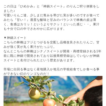
この日は『ひめかみ』と『神鍋スイート』のりんご狩り体験をし
ました♪
可愛いりんご達、少しまだ青みを帯びた実が多いのですが食べて
みたら『甘い！』適度な酸味と甘みのバランスで林檎の皮は薄
く、食感はカリッ！というよりサクッ！といった感じ・・。果汁
も十分で口の中でさわやかに広がります。
▼神鍋スイート
こちらの林檎はフジとつがるを交配し品種改良されたりんご。甘
みが強く実が丸く果汁がたっぶり。
なんとこちらの林檎はシナノスイートが開発・商標登録される1年
前に既に神鍋で開発されており以後商標登録はしていないが神鍋
スイートと名付けられたという歴史があります。
市場に出回る事はなく産地購入か地元の学校給食でしか食べる事
ができない幻のリンゴなのだ！