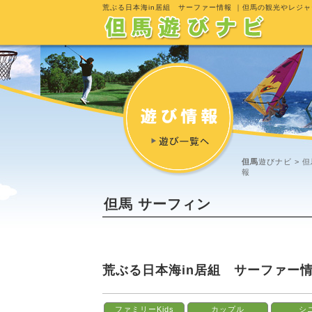
荒ぶる日本海in居組 サーファー情報
｜但馬の観光やレジャ
但馬
遊びナビ >
但
報
但馬 サーフィン
荒ぶる日本海in居組 サーファー
ファミリーKids
カップル
シ