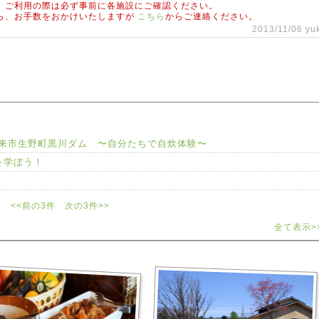
、ご利用の際は必ず事前に各施設にご確認ください。
ら、お手数をおかけいたしますが
こちら
からご連絡ください。
2013/11/06 yu
来市生野町黒川ダム 〜自分たちで自炊体験〜
を学ぼう！
<<前の3件
次の3件>>
全て表示>