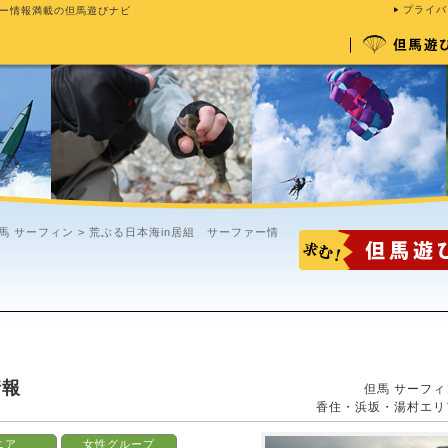
プライバ
ー情報満載の但馬遊びナビ
馬 サーフィン
> 荒ぶる日本海in居組 サーファー情
情報
但馬 サーフィ
香住・浜坂・湯村エリ
ニア
女性グループ