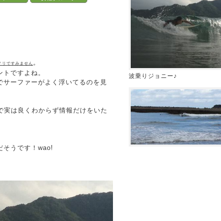
。
ノリですみません
ントですよね。
波乗りジョニー♪
でサーファーがよく浮いてるのを見
ので実は良くわからず情報だけをいた
そうです！wao!