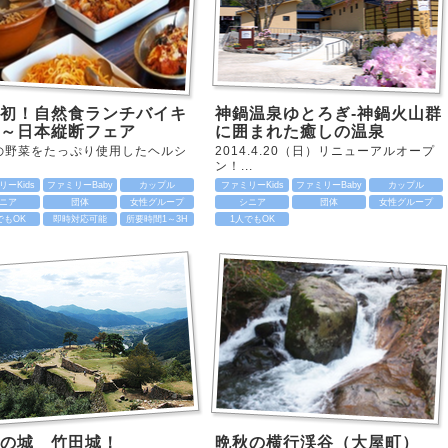
初！自然食ランチバイキ
神鍋温泉ゆとろぎ-神鍋火山群
～日本縦断フェア
に囲まれた癒しの温泉
の野菜をたっぷり使用したヘルシ
2014.4.20（日）リニューアルオープ
ン！...
ーKids
ファミリーBaby
カップル
ファミリーKids
ファミリーBaby
カップル
ニア
団体
女性グループ
シニア
団体
女性グループ
でもOK
即時対応可能
所要時間1～3H
1人でもOK
空の城 竹田城！
晩秋の横行渓谷（大屋町）