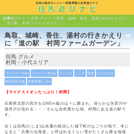
但馬の観光やレジャー情報満載の但馬遊びナビ
但馬
遊びナビ >
但馬 グルメ
> 鳥取、城崎、香住、湯村の行きかえりに
「道の駅 村岡ファームガーデン」
鳥取、城崎、香住、湯村の行きかえり
に「道の駅 村岡ファームガーデン」
但馬 グルメ
村岡・小代エリア
ファミリーKids
ファミリーBaby
カップル
シニア
団体
1人でもOK
即時対応可能
所要時間1～3H
【マイナスイオンたっぷり！村岡】
兵庫県北部の四方を1000ｍ級の山々に囲まれ、清らかな矢田川や
湯舟川が流れる・・・そんな自然豊かな地、村岡にある道の駅で
す。
古くは但馬(たじま)山名藩の統治した城下町のなごりの地で、冬に
なると「兵庫の北海道」と呼ばれるぐらい雪がたくさん降る地域