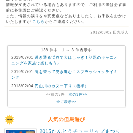
情報が変更されている場合もありますので、ご利用の際は必ず事
前に各施設にご確認ください。
また、情報の誤りをや変更点などありましたら、お手数をおかけ
いたしますが
こちら
からご連絡ください。
2012/08/02 田丸明人
138 件中 1 ～ 3 件表示中
2019/07/01
透き通る渓谷で大はしゃぎ！話題のキャニオ
ニングを家族で楽しもう♪
2019/07/01
滝を登って突き進む！スプラッシュクライミ
ング
2018/02/04
円山川のカヌー下り（後半）
<<前の3件
次の3件>>
全て表示>>
人気の但馬遊び
2015たんとうチューリップまつり