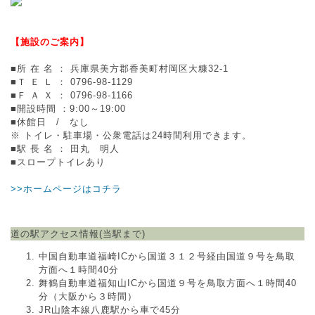
【施設のご案内】
■所 在 名 ： 兵庫県美方郡香美町村岡区大糠32-1
■Ｔ Ｅ Ｌ ： 0796-98-1129
■Ｆ Ａ Ｘ ： 0796-98-1166
■開設時間 ：9:00～19:00
■休館日 / なし
※ トイレ・駐車場・公衆電話は24時間利用できます。
■駅 長 名 ： 田丸 明人
■スロープトイレあり
>>ホームページはコチラ
道の駅アクセス情報(当駅まで)
中国自動車道福崎ICから国道３１２号経由国道９号を鳥取
方面へ１時間40分
舞鶴自動車道福知山ICから国道９号を鳥取方面へ１時間40
分（大阪から３時間）
JR山陰本線八鹿駅から車で45分