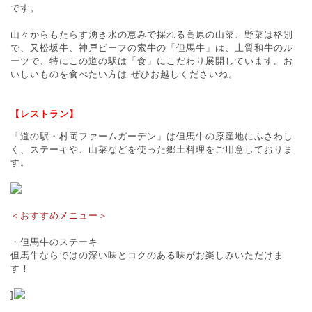
です。
山々からもたらす湧き水の恵みで採れる高原の山菜、野菜は格別
で、又松坂牛、神戸ビーフの索牛の「但馬牛」は、上質和牛のル
ーツで、特にこの道の駅は「食」にこだわり展開しています。お
いしいものを食べたい方は ぜひお越しくださいね。
【レストラン】
「道の駅・村岡ファームガーデン」は但馬牛の原産地にふさわし
く、ステーキや、山菜などを使った郷土料理をご用意しておりま
す。
＜おすすめメニュー＞
・但馬牛のステーキ
但馬牛ならではの深い味とコクのある味がお楽しみいただけま
す！
]