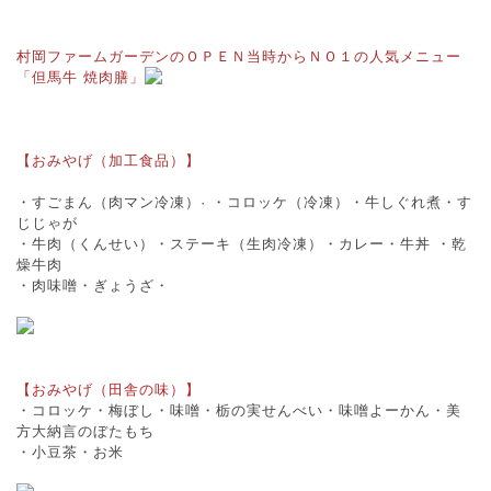
村岡ファームガーデンのＯＰＥＮ当時からＮＯ１の人気メニュー
「但馬牛 焼肉膳」
【おみやげ（加工食品）】
・すごまん（肉マン冷凍）· ・コロッケ（冷凍）・牛しぐれ煮・す
じじゃが
・牛肉（くんせい）・ステーキ（生肉冷凍）・カレー・牛丼 ・乾
燥牛肉
・肉味噌・ぎょうざ・
【おみやげ（田舎の味）】
・コロッケ・梅ぼし・味噌・栃の実せんべい・味噌よーかん・美
方大納言のぼたもち
・小豆茶・お米