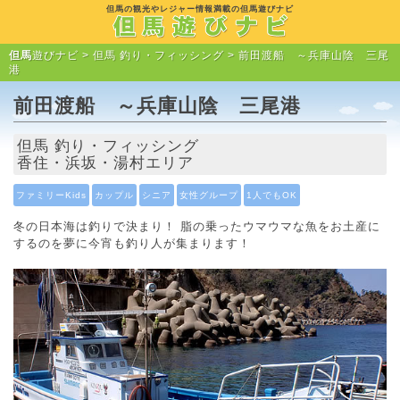
但馬の観光やレジャー情報満載の但馬遊びナビ
但馬
遊びナビ >
但馬 釣り・フィッシング
> 前田渡船 ～兵庫山陰 三尾
港
前田渡船 ～兵庫山陰 三尾港
但馬 釣り・フィッシング
香住・浜坂・湯村エリア
ファミリーKids
カップル
シニア
女性グループ
1人でもOK
冬の日本海は釣りで決まり！ 脂の乗ったウマウマな魚をお土産に
するのを夢に今宵も釣り人が集まります！