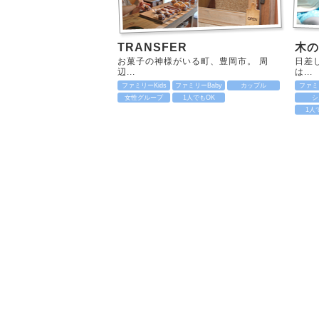
TRANSFER
木の
お菓子の神様がいる町、豊岡市。 周
日差
辺...
は...
ファミリーKids
ファミリーBaby
カップル
ファミリ
女性グループ
1人でもOK
シ
1人