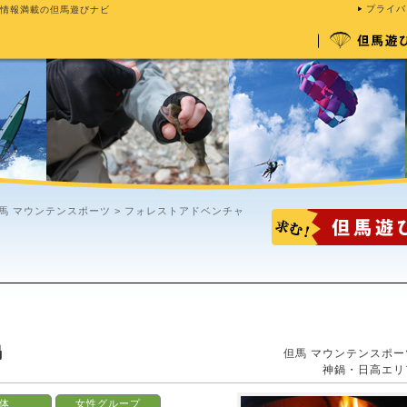
プライバ
情報満載の但馬遊びナビ
馬 マウンテンスポーツ
> フォレストアドベンチャ
鍋
但馬 マウンテンスポー
神鍋・日高エリ
体
女性グループ