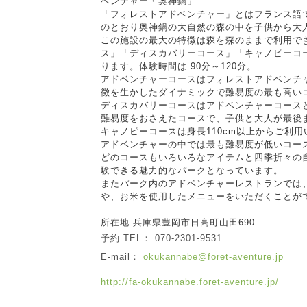
ベンチャー・奥神鍋」
「フォレストアドベンチャー」とはフランス語
のとおり奥神鍋の大自然の森の中を子供から大
この施設の最大の特徴は森を森のままで利用で
ス」「ディスカバリーコース」「キャノピーコ
ります。体験時間は 90分～120分。
アドベンチャーコースはフォレストアドベンチ
徴を生かしたダイナミックで難易度の最も高い
ディスカバリーコースはアドベンチャーコース
難易度をおさえたコースで、子供と大人が最後
キャノピーコースは身長110cm以上からご利
アドベンチャーの中では最も難易度が低いコー
どのコースもいろいろなアイテムと四季折々の
験できる魅力的なパークとなっています。
またパーク内のアドベンチャーレストランでは
や、お米を使用したメニューをいただくことが
所在地 兵庫県豊岡市日高町山田690
予約 TEL： 070-2301-9531
E-mail：
okukannabe@foret-aventure.jp
http://fa-okukannabe.foret-aventure.jp/