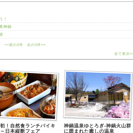
う！
奥神鍋
験
<<前の3件
次の3件>>
全て表示>
初！自然食ランチバイキ
神鍋温泉ゆとろぎ-神鍋火山群
～日本縦断フェア
に囲まれた癒しの温泉