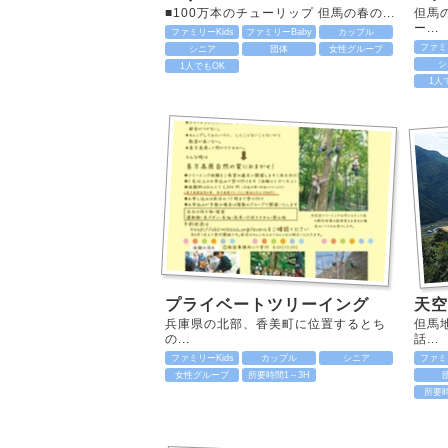
■100万本のチューリップ 但馬の春の...
但馬
ー...
ファミリーKids
ファミリーBaby
カップル
ファミリ
シニア
団体
女性グループ
シ
1人でもOK
1人
プライベートツリーイング
天
兵庫県の北部、香美町に位置するとち
但馬
の...
話...
ファミリーKids
カップル
シニア
ファミリ
女性グループ
所要時間1～3H
所要