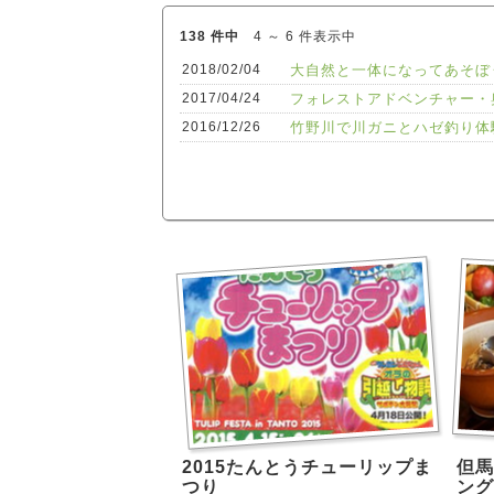
138 件中
4 ～ 6 件表示中
2018/02/04
大自然と一体になってあそぼ
2017/04/24
フォレストアドベンチャー・
2016/12/26
竹野川で川ガニとハゼ釣り体
2015たんとうチューリップま
但馬
つり
ング