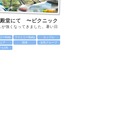
殿堂にて 〜ピクニック
しが強くなってきました。暑い日
ーKids
ファミリーBaby
カップル
ニア
団体
女性グループ
でもOK