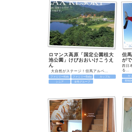
ロマンス高原「国定公園柤大
但馬
池公園」けびおおいけこうえ
がで
ん
西日
る...
大自然がステージ！但馬アルペ...
カ
ファミリーKids
ファミリーBaby
カップル
即時
シニア
女性グループ