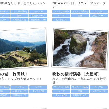
の野菜をたっぷり使用したヘルシ
2014.4.20（日）リニューアルオープ
ン！...
ーKids
ファミリーBaby
カップル
ファミリーKids
ファミリーBaby
カップル
ニア
団体
女性グループ
シニア
団体
女性グループ
でもOK
即時対応可能
所要時間1～3H
1人でもOK
空の城 竹田城！
晩秋の横行渓谷（大屋町）
地方でトップの人気スポット！
氷ノ山の登山路の一部にあたる横行渓
谷...
ーKids
カップル
シニア
ファミリーKids
ファミリーBaby
カップル
団体
女性グループ
1人でもOK
シニア
団体
女性グループ
時間半日
所要時間１日
1人でもOK
所要時間1～3H