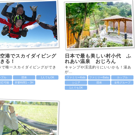
空港でスカイダイビング
日本で最も美しい村小代 ふ
きる！
れあい温泉 おじろん
本で唯一スカイダイビングができ
キャンプや渓流釣りにいいかも！湯あ
が...
ップル
団体
1人でもOK
ファミリーKids
ファミリーBaby
カップル
対応可能
所要時間1～3H
シニア
団体
女性グループ
1人でもOK