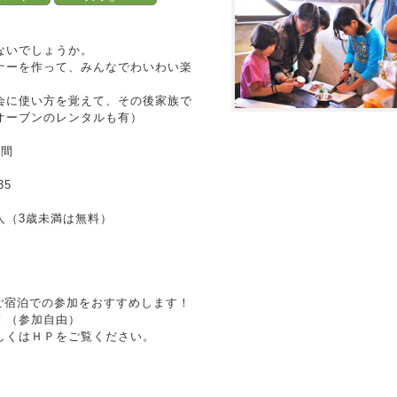
ないでしょうか。
ナーを作って、みんなでわいわい楽
会に使い方を覚えて、その後家族で
オーブンのレンタルも有）
日間
35
/人（3歳未満は無料）
ご宿泊での参加をおすすめします！
！（参加自由）
しくはＨＰをご覧ください。