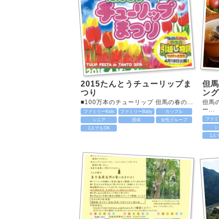
2015たんとうチューリップま
但馬
つり
ング
■100万本のチューリップ 但馬の春の...
但馬
ー...
ファミリーKids
ファミリーBaby
カップル
ファミリ
シニア
団体
女性グループ
シ
1人でもOK
1人