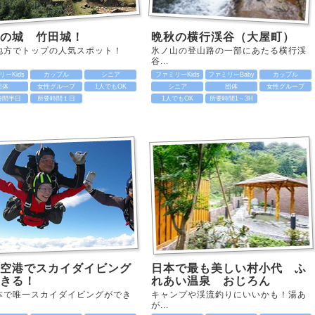
空の城 竹田城！
晩秋の横行渓谷（大屋町）
地方でトップの人気スポット！
氷ノ山の登山路の一部にあたる横行渓
谷...
ーKids
カップル
シニア
ファミリーKids
ファミリーBaby
カップル
団体
女性グループ
1人でもOK
シニア
団体
女性グループ
時間半日
所要時間１日
1人でもOK
所要時間1～3H
空港でスカイダイビング
日本で最も美しい村小代 ふ
きる！
れあい温泉 おじろん
本で唯一スカイダイビングができ
キャンプや渓流釣りにいいかも！湯あ
が...