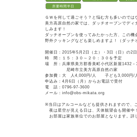
所要時間半日
ＧＷを何して過ごそう？と悩む方も多いのでは
美方高原自然の家では、ダッチオーブンでディ
しみます！
ダッチオーブンを使ってみたかった方、この機
野外クッキングなども楽しめますよ！（ダッチ
開催日：2015年5月2日（土）・3日（日）の2
時 間：１５：３０～２０：３０を予定
場 所：兵庫県美方郡香美町小代区新屋1432－
尼崎市立美方高原自然の家
参加費：大 人4,000円/人 子ども3,000円
申込み：4月6日（月）からお電話で受付
電 話：0796‐97‐3600
メール：info@obs-mikata.org
※当日はアルコールなども提供されますので、
夜は星空が見える日は、天体観望会も開催中
お部屋は家族単位でのお部屋となります。詳