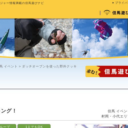
プライバ
ジャー情報満載の但馬遊びナビ
馬 イベント
> ダッチオーブンを使った野外クッキ
キング！
但馬 イベン
村岡・小代エリ
ループ
1人でもOK