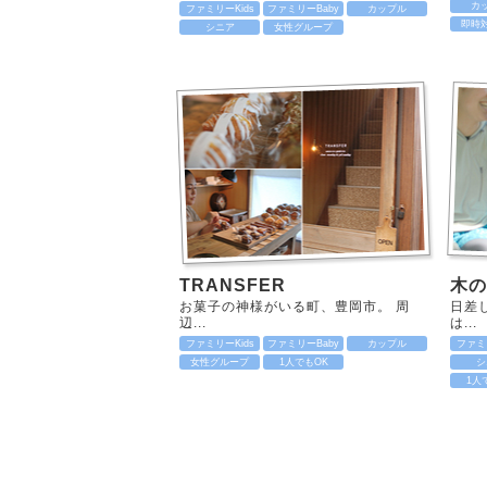
カ
ファミリーKids
ファミリーBaby
カップル
即時
シニア
女性グループ
TRANSFER
木の
お菓子の神様がいる町、豊岡市。 周
日差
辺...
は...
ファミリーKids
ファミリーBaby
カップル
ファミリ
女性グループ
1人でもOK
シ
1人