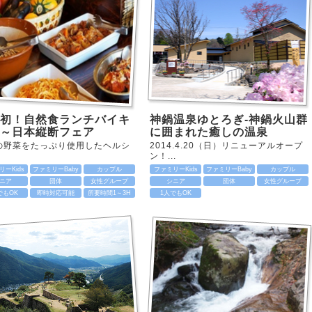
初！自然食ランチバイキ
神鍋温泉ゆとろぎ-神鍋火山群
～日本縦断フェア
に囲まれた癒しの温泉
の野菜をたっぷり使用したヘルシ
2014.4.20（日）リニューアルオープ
ン！...
ーKids
ファミリーBaby
カップル
ファミリーKids
ファミリーBaby
カップル
ニア
団体
女性グループ
シニア
団体
女性グループ
でもOK
即時対応可能
所要時間1～3H
1人でもOK