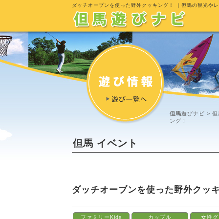
ダッチオーブンを使った野外クッキング！
｜但馬の観光やレ
但馬
遊びナビ >
但
ング！
但馬 イベント
ダッチオーブンを使った野外クッ
ファミリーKids
カップル
女性グ