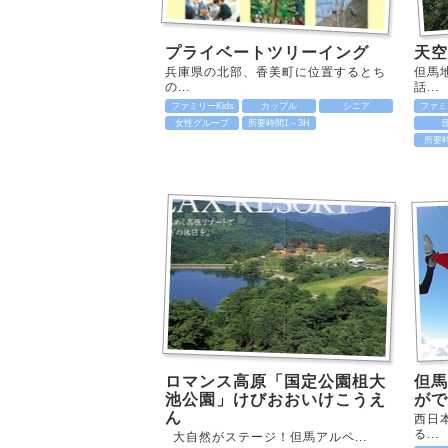
プライベートツリーイング
天
兵庫県の北部、香美町に位置するとち
但馬
の...
話...
ファミリーKids
カップル
シニア
ファミリ
女性グループ
所要時間1～3H
所要
ロマンス高原「国定公園柤大
但馬
池公園」けびおおいけこうえ
がで
ん
西日
る...
大自然がステージ！但馬アルペ...