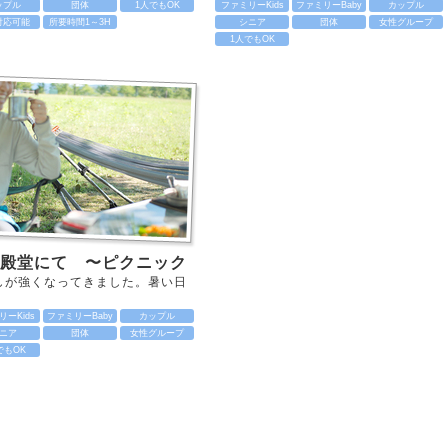
ップル
団体
1人でもOK
ファミリーKids
ファミリーBaby
カップル
対応可能
所要時間1～3H
シニア
団体
女性グループ
1人でもOK
殿堂にて 〜ピクニック
しが強くなってきました。暑い日
ーKids
ファミリーBaby
カップル
ニア
団体
女性グループ
でもOK